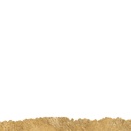
Pack Full SkinCare
$139000