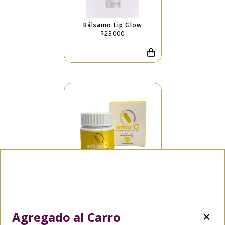
Bálsamo Lip Glow
$23000
AntiOx C - Vitamina C
$40000
Agregado al Carro