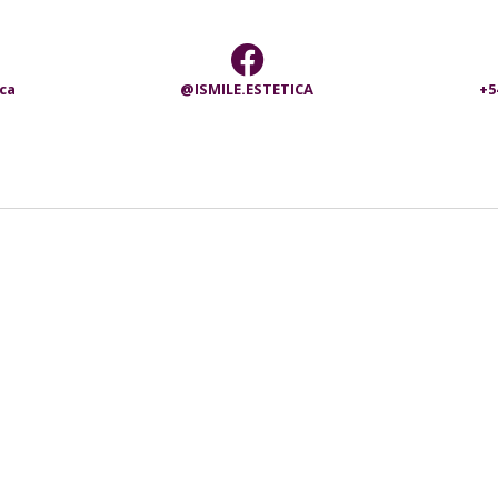
ica
@ISMILE.ESTETICA
+5
11-2485-2020
11-4824-5430