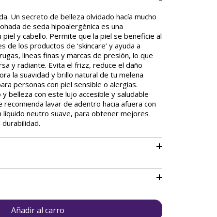
a. Un secreto de belleza olvidado hacía mucho
mohada de seda hipoalergénica es una
 piel y cabello. Permite que la piel se beneficie al
 de los productos de ‘skincare’ y ayuda a
rrugas, líneas finas y marcas de presión, lo que
sa y radiante. Evita el frizz, reduce el daño
ra la suavidad y brillo natural de tu melena
ara personas con piel sensible o alergias.
 y belleza con este lujo accesible y saludable
 Se recomienda lavar de adentro hacia afuera con
ón líquido neutro suave, para obtener mejores
 durabilidad.
+
+
Añadir al carro