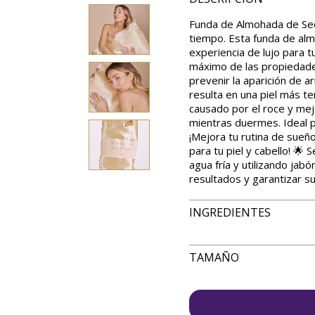
Funda de Almohada de Sed
tiempo. Esta funda de al
experiencia de lujo para tu
máximo de las propiedades
prevenir la aparición de a
resulta en una piel más ter
causado por el roce y mejo
mientras duermes. Ideal p
¡Mejora tu rutina de sueño
para tu piel y cabello! 🌟
agua fría y utilizando jab
resultados y garantizar su
INGREDIENTES
Ingredientes:
TAMAÑO
50cm x 70cm