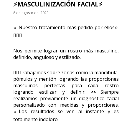
⚡️MASCULINIZACIÓN FACIAL⚡️
8 de agosto del 2023
⭐️ Nuestro tratamiento más pedido por ellos⭐️
🙋🏻‍♂️
Nos permite lograr un rostro más masculino,
definido, anguloso y estilizado.
👉🏻Trabajamos sobre zonas como la mandíbula,
¿Ya estas registrado?
pómulos y mentón logrando las proporciones
masculinas perfectas para cada rostro
logrando estilizar y definir. 👀Siempre
Iniciar Sesion
realizamos previamente un diagnóstico facial
personalizado con medidas y proporciones.
⭐️Los resultados se ven al instante y es
totalmente indoloro.