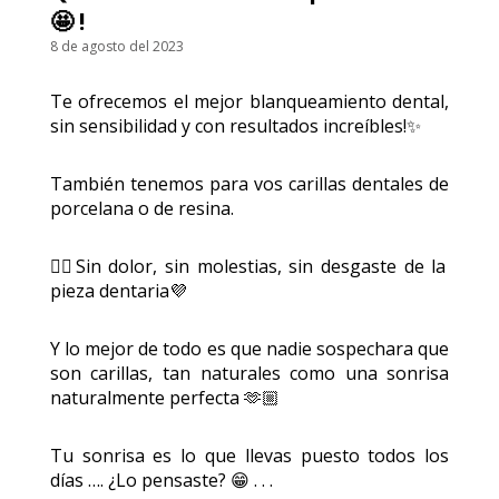
🤩 !
8 de agosto del 2023
Te ofrecemos el mejor blanqueamiento dental,
sin sensibilidad y con resultados increíbles!✨
También tenemos para vos carillas dentales de
porcelana o de resina.
¿Ya estas registrado?
👉🏻Sin dolor, sin molestias, sin desgaste de la
pieza dentaria💜
Iniciar Sesion
Y lo mejor de todo es que nadie sospechara que
son carillas, tan naturales como una sonrisa
naturalmente perfecta 🫶🏼
Tu sonrisa es lo que llevas puesto todos los
días …. ¿Lo pensaste? 😁 . . .